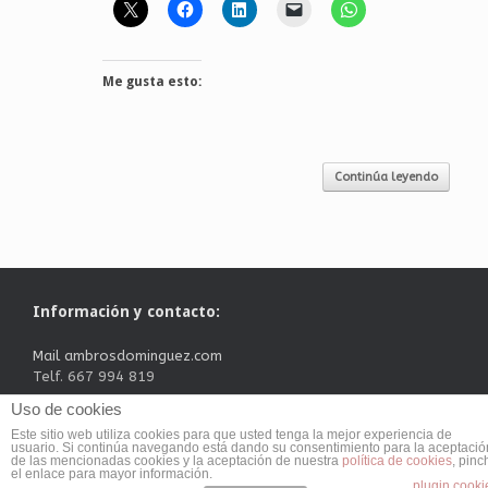
Me gusta esto:
Continúa leyendo
Información y contacto:
Mail ambrosdominguez.com
Telf. 667 994 819
Uso de cookies
Este sitio web utiliza cookies para que usted tenga la mejor experiencia de
usuario. Si continúa navegando está dando su consentimiento para la aceptació
Ambrosdominguez.com-Todos los derechos reservados 2026
Tema
de las mencionadas cookies y la aceptación de nuestra
política de cookies
, pinc
de
SiteOrigin
el enlace para mayor información.
plugin cooki